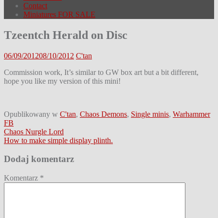
Contact
Miniatures FOR SALE
Tzeentch Herald on Disc
06/09/2012
08/10/2012
C'tan
Commission work, It’s similar to GW box art but a bit different,
hope you like my version of this mini!
Opublikowany w
C'tan
,
Chaos Demons
,
Single minis
,
Warhammer
FB
Nawigacja
Chaos Nurgle Lord
How to make simple display plinth.
wpisu
Dodaj komentarz
Komentarz
*