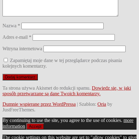
Nazwa
*
Adres e-mail
*
Witryna internetowa
Zapamiętaj moje dane w tej przeglądarce podczas pisania
kolejnych komentarzy.
Ta strona używa Akismet do redukcji spamu.
Dowiedz się, w jaki
sposób przetwarzane są dane Twoich komentarzy.
Dumnie wspierane przez WordPressa
|
Szablon:
Oria
by
JustFreeThemes.
By continuing to use the site, you agree to the use of cookies.
more
information
Accept
The cookie settings on this website are set to "allow cookies" to give