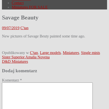
Contact
Miniatures FOR SALE
Savage Beauty
09/07/2019
C'tan
New pictures of Savage Beuty painted some time ago.
Opublikowany w
C'tan
,
Large models
,
Miniatures
,
Single minis
Nawigacja
Sister Superior Amalia Novena
D&D Miniatures
wpisu
Dodaj komentarz
Komentarz
*