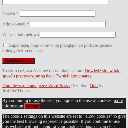
Nazwa
*
Adres e-mail
*
Witryna internetowa
Zapamiętaj moje dane w tej przeglądarce podczas pisania
kolejnych komentarzy.
Ta strona używa Akismet do redukcji spamu.
Dowiedz się, w jaki
sposób przetwarzane są dane Twoich komentarzy.
Dumnie wspierane przez WordPressa
|
Szablon:
Oria
by
JustFreeThemes.
By continuing to use the site, you agree to the use of cookies.
more
information
Accept
The cookie settings on this website are set to "allow cookies" to give
you the best browsing experience possible. If you continue to use
this website without changing your cookie settings or you click