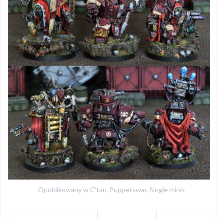
Opublikowany w
C'tan
,
Puppetswar
,
Single minis
Nawigacja