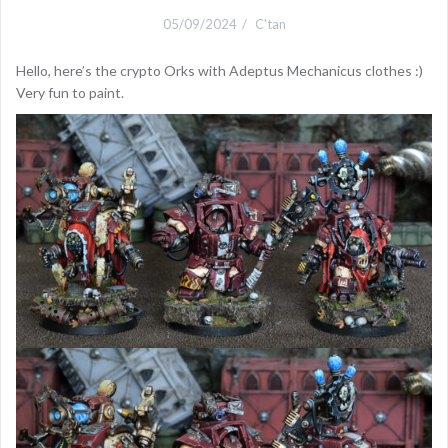
05/09/2024
C'tan
Hello, here’s the crypto Orks with Adeptus Mechanicus clothes :)
Very fun to paint.