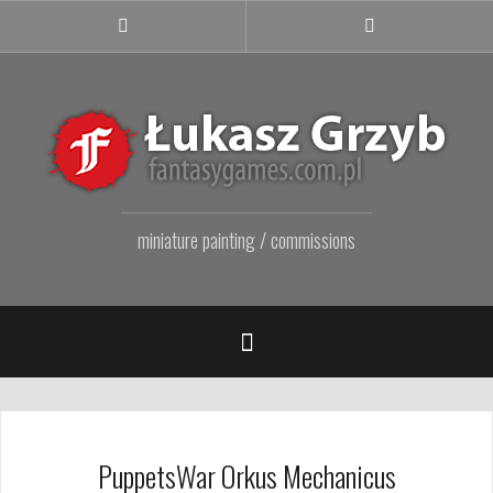
Przejdź
do
Facebook
Instagram
Fanpage
treści
miniature painting / commissions
PuppetsWar Orkus Mechanicus