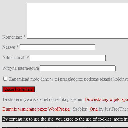
Komentarz
*
Nazwa
*
Adres e-mail
*
Witryna internetowa
Zapamiętaj moje dane w tej przeglądarce podczas pisania kolejny
Ta strona używa Akismet do redukcji spamu.
Dowiedz się, w jaki sp
Dumnie wspierane przez WordPressa
|
Szablon:
Oria
by JustFreeThe
By continuing to use the site, you agree to the use of cookies.
more in