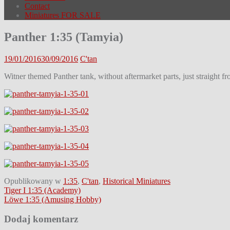
Contact
Miniatures FOR SALE
Panther 1:35 (Tamyia)
19/01/2016
30/09/2016
C'tan
Witner themed Panther tank, without aftermarket parts, just straight 
Opublikowany w
1:35
,
C'tan
,
Historical Miniatures
Nawigacja
Tiger I 1:35 (Academy)
Löwe 1:35 (Amusing Hobby)
wpisu
Dodaj komentarz