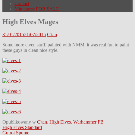
Contact
Miniatures FOR SALE
High Elves Mages
31/01/2015
21/07/2015
C'tan
Some more elven stuff, painted with NMM, it was real fun to paint
these guys in clean nice style.
Opublikowany w
C'tan
,
High Elves
,
Warhammer FB
Nawigacja
High Elves Standard
Gutrot Spume