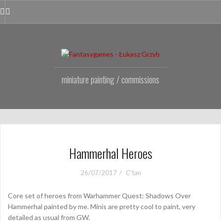
Przejdź
do
Facebook
Instagram
Fanpage
treści
miniature painting / commissions
Hammerhal Heroes
26/07/2017
C'tan
Core set of heroes from Warhammer Quest: Shadows Over
Hammerhal painted by me. Minis are pretty cool to paint, very
detailed as usual from GW.