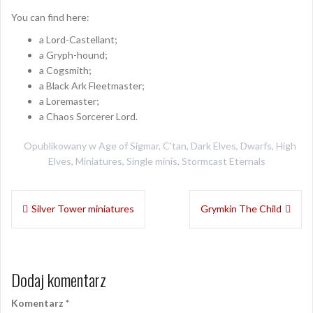
You can find here:
a Lord-Castellant;
a Gryph-hound;
a Cogsmith;
a Black Ark Fleetmaster;
a Loremaster;
a Chaos Sorcerer Lord.
Opublikowany w
Age of Sigmar
,
C'tan
,
Dark Elves
,
Dwarfs
,
High
Elves
,
Miniatures
,
Single minis
,
Stormcast Eternals
Nawigacja
Silver Tower miniatures
Grymkin The Child
wpisu
Dodaj komentarz
Komentarz
*