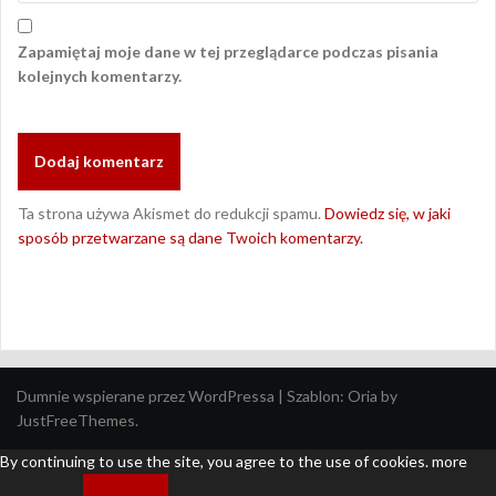
Zapamiętaj moje dane w tej przeglądarce podczas pisania
kolejnych komentarzy.
Ta strona używa Akismet do redukcji spamu.
Dowiedz się, w jaki
sposób przetwarzane są dane Twoich komentarzy.
Dumnie wspierane przez WordPressa
|
Szablon:
Oria
by
JustFreeThemes.
By continuing to use the site, you agree to the use of cookies.
more