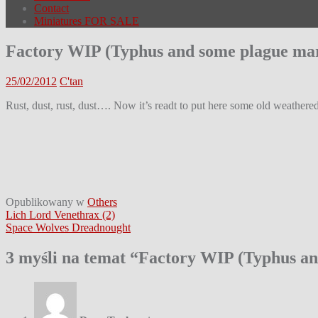
Contact
Miniatures FOR SALE
Factory WIP (Typhus and some plague mar
25/02/2012
C'tan
Rust, dust, rust, dust…. Now it’s readt to put here some old weathered
Opublikowany w
Others
Nawigacja
Lich Lord Venethrax (2)
Space Wolves Dreadnought
wpisu
3 myśli na temat “
Factory WIP (Typhus an