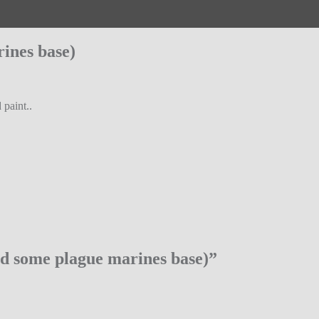
ines base)
 paint..
d some plague marines base)
”