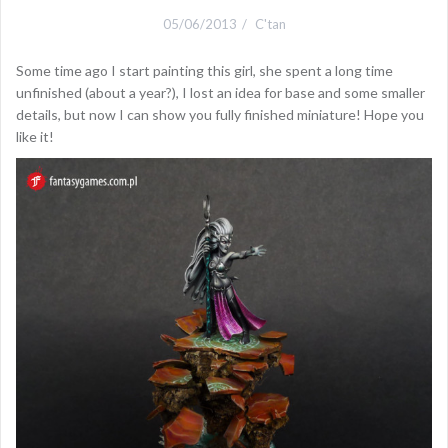
05/06/2013
C'tan
Some time ago I start painting this girl, she spent a long time
unfinished (about a year?), I lost an idea for base and some smaller
details, but now I can show you fully finished miniature! Hope you
like it!