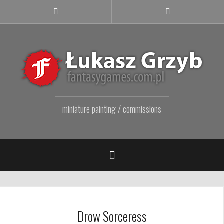
Przejdź
do
Facebook
Instagram
Fanpage
treści
miniature painting / commissions
Drow Sorceress