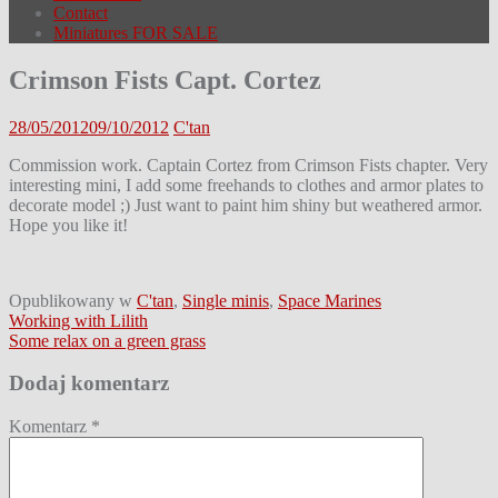
Contact
Miniatures FOR SALE
Crimson Fists Capt. Cortez
28/05/2012
09/10/2012
C'tan
Commission work. Captain Cortez from Crimson Fists chapter. Very
interesting mini, I add some freehands to clothes and armor plates to
decorate model ;) Just want to paint him shiny but weathered armor.
Hope you like it!
Opublikowany w
C'tan
,
Single minis
,
Space Marines
Nawigacja
Working with Lilith
Some relax on a green grass
wpisu
Dodaj komentarz
Komentarz
*