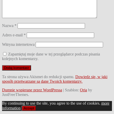
Nazwa
*
Adres e-mail
*
Witryna internetowa
Zapamiętaj moje dane w tej przeglądarce podczas pisania
kolejnych komentarzy.
Ta strona używa Akismet do redukcji spamu.
Dowiedz się, w jaki
sposób przetwarzane są dane Twoich komentarzy.
Dumnie wspierane przez WordPressa
|
Szablon:
Oria
by
JustFreeThemes.
By continuing to use the site, you agree to the use of cookies.
more
information
Accept