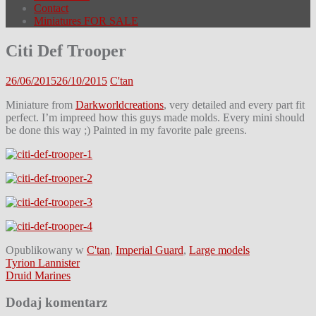
Contact
Miniatures FOR SALE
Citi Def Trooper
26/06/2015
26/10/2015
C'tan
Miniature from
Darkworldcreations
, very detailed and every part fit
perfect. I’m impreed how this guys made molds. Every mini should
be done this way ;) Painted in my favorite pale greens.
Opublikowany w
C'tan
,
Imperial Guard
,
Large models
Nawigacja
Tyrion Lannister
Druid Marines
wpisu
Dodaj komentarz