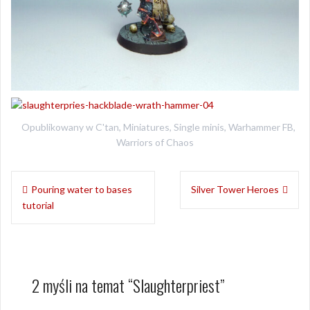
Opublikowany w
C'tan
,
Miniatures
,
Single minis
,
Warhammer FB
,
Warriors of Chaos
Nawigacja
Pouring water to bases
Silver Tower Heroes
wpisu
tutorial
2 myśli na temat “
Slaughterpriest
”