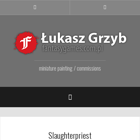
Przejdź
do
Facebook
Instagram
Fanpage
treści
miniature painting / commissions
Slaughterpriest