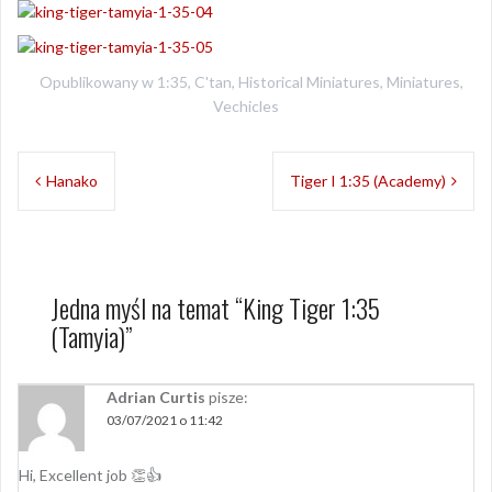
Opublikowany w
1:35
,
C'tan
,
Historical Miniatures
,
Miniatures
,
Vechicles
Nawigacja
Hanako
Tiger I 1:35 (Academy)
wpisu
Jedna myśl na temat “
King Tiger 1:35
(Tamyia)
”
Adrian Curtis
pisze:
03/07/2021 o 11:42
Hi, Excellent job 👏👍