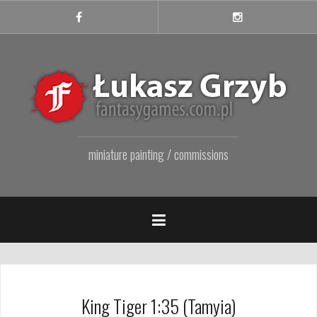
Przejdź
do
Facebook
Instagram
Fanpage
treści
miniature painting / commissions
King Tiger 1:35 (Tamyia)