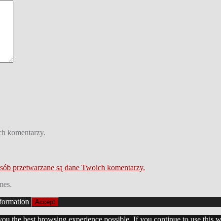
ch komentarzy.
osób przetwarzane są dane Twoich komentarzy.
mes.
formation
Accept
 you the best browsing experience possible. If you continue to use this