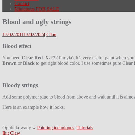
Contact
Miniatures FOR SALE
Blood and ugly strings
17/02/2011
13/02/2024
C'tan
Blood effect
You need
Clear Red X-27
(Tamyia), it’s very useful paint when you
Brown
or
Black
to get right blood color. I use sometimes pure Clear R
Bloody strings
Add some polymer glue to blood from above and wait until it is almost
Here is an example how it looks.
Opublikowany w
Painting techniques
,
Tutorials
Nawigacja
Ikit Claw