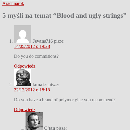
Arachnarok
wpisu
5 myśli na temat “
Blood and ugly strings
”
Jevans716
pisze:
14/05/2012 o 19:28
Do you do commisions?
Odpowiedz
konales
pisze:
22/12/2012 o 18:18
Do you have a brand of polymer glue you recommend?
Odpowiedz
C'tan
pisze: