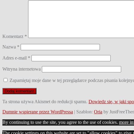
Komentarz
*
Nazwa
*
Adres e-mail
*
Witryna internetowa
Zapamiętaj moje dane w tej przeglądarce podczas pisania kolejny
Ta strona używa Akismet do redukcji spamu.
Dowiedz się, w jaki sp
Dumnie wspierane przez WordPressa
|
Szablon:
Oria
by JustFreeThe
By continuing to use the site, you agree to the use of cookies.
more in
The cookie settings on this website are set to "allow cookies" to give